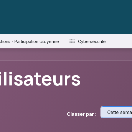
Blog
Guides
A propos
Mooc Cybersercurité
ctions - Participation citoyenne
Cybersécurité
ilisateurs
Cette sema
Classer par :