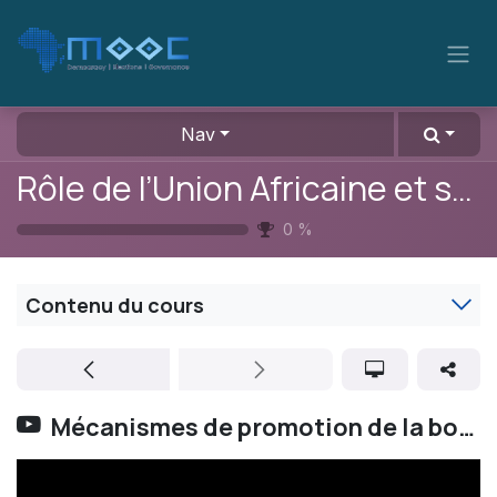
Se rendre au contenu
Nav
Rôle de l’Union Africaine et ses organes spécialisés
0
%
Contenu du cours
Mécanismes de promotion de la bonne gouvernance de l'UA et des institutions éco-régionales (Rôle et missions de l'AGA)